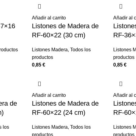
Añadir al carrito
Añadir al c
47×16
Listones de Madera de
Listone
RF-60×22 (30 cm)
RF-36×
roductos
Listones Madera
,
Todos los
Listones 
productos
productos
0,85
€
0,85
€
Añadir al carrito
Añadir al c
era de
Listones de Madera de
Listone
m)
RF-60×22 (24 cm)
RF-60×
 los
Listones Madera
,
Todos los
Listones 
productos
productos