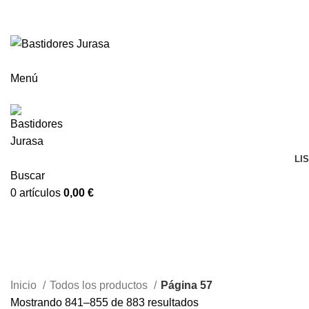
ENVÍOS GRATIS A PARTIR DE 300€ (PENÍNSULA)
Menú
LI
Buscar
0
artículos
0,00
€
Todos los productos
Inicio
Todos los productos
Página 57
Mostrando 841–855 de 883 resultados