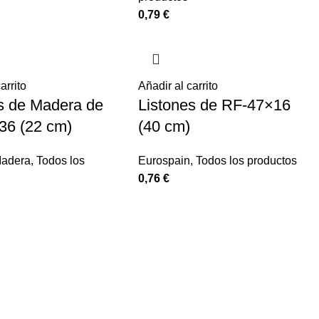
0,79
€
arrito
Añadir al carrito
s de Madera de
Listones de RF-47×16
36 (22 cm)
(40 cm)
Madera
,
Todos los
Eurospain
,
Todos los productos
0,76
€