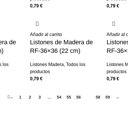
0,79
€
0,79
€
Añadir al carrito
Añadir al c
era de
Listones de Madera de
Listone
m)
RF-36×36 (22 cm)
RF-36×
 los
Listones Madera
,
Todos los
Listones 
productos
productos
0,79
€
0,79
€
←
1
2
3
…
54
55
56
57
58
59
→