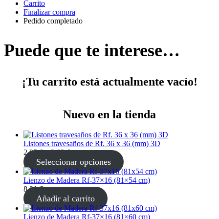
Carrito
Finalizar compra
Pedido completado
Puede que te interese…
¡Tu carrito está actualmente vacío!
Nuevo en la tienda
Listones travesaños de Rf. 36 x 36 (mm) 3D
2,05
€
–
2,83
€
Seleccionar opciones
Lienzo de Madera Rf-37×16 (81×54 cm)
8,81
€
Añadir al carrito
Lienzo de Madera Rf-37×16 (81×60 cm)