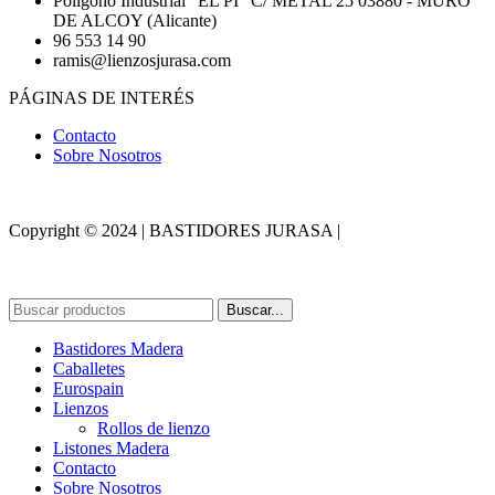
Polígono Industrial "EL PI" C/ METAL 25 03880 - MURO
DE ALCOY (Alicante)
96 553 14 90
ramis@lienzosjurasa.com
PÁGINAS DE INTERÉS
Contacto
Sobre Nosotros
Copyright © 2024 | BASTIDORES JURASA |
Desarrollado por
WebToSell
Buscar...
Bastidores Madera
Caballetes
Eurospain
Lienzos
Rollos de lienzo
Listones Madera
Contacto
Sobre Nosotros