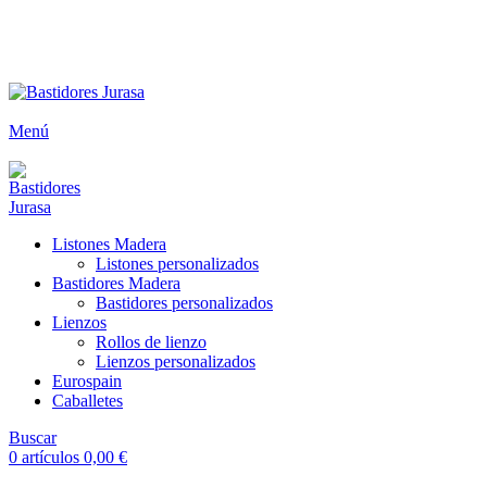
ENVÍOS GRATIS A PARTIR DE 300€ (PENÍNSULA)
Envío
GRATUITO
a partir de 300€
Menú
Listones Madera
Listones personalizados
Bastidores Madera
Bastidores personalizados
Lienzos
Rollos de lienzo
Lienzos personalizados
Eurospain
Caballetes
Buscar
0
artículos
0,00
€