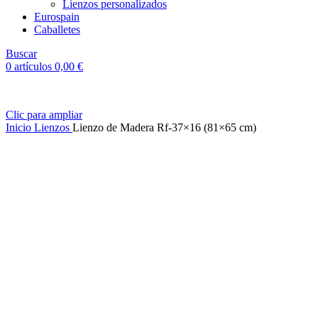
Lienzos personalizados
Eurospain
Caballetes
Buscar
0
artículos
0,00
€
Clic para ampliar
Inicio
Lienzos
Lienzo de Madera Rf-37×16 (81×65 cm)