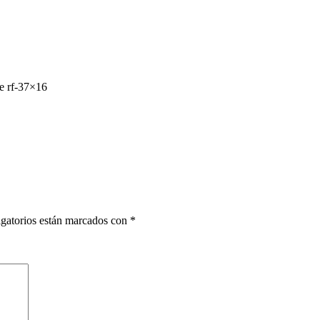
de rf-37×16
gatorios están marcados con
*