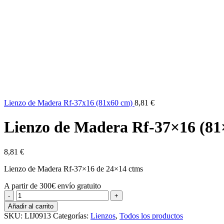
Lienzo de Madera Rf-37x16 (81x60 cm)
8,81
€
Lienzo de Madera Rf-37×16 (81
8,81
€
Lienzo de Madera Rf-37×16 de 24×14 ctms
A partir de 300€ envío gratuito
Lienzo
de
Añadir al carrito
Madera
SKU:
LIJ0913
Categorías:
Lienzos
,
Todos los productos
Rf-