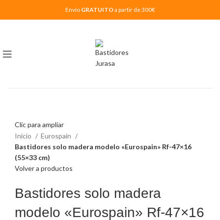
Envío
GRATUITO
a partir de 300€
Clic para ampliar
Inicio
Eurospain
Bastidores solo madera modelo «Eurospain» Rf-47×16
(55×33 cm)
Volver a productos
Bastidores solo madera
modelo «Eurospain» Rf-47×16