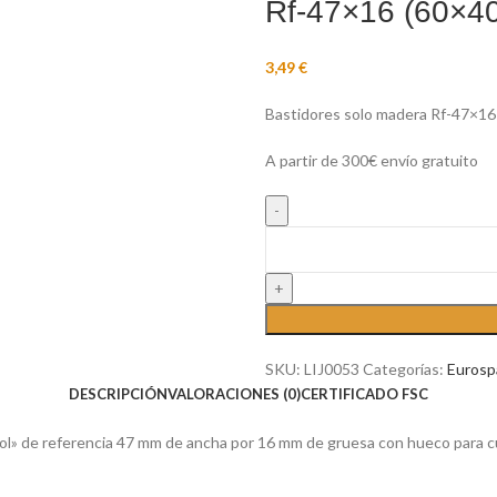
Rf-47×16 (60×4
3,49
€
Bastidores solo madera Rf-47×16 
A partir de 300€ envío gratuito
SKU:
LIJ0053
Categorías:
Eurosp
DESCRIPCIÓN
VALORACIONES (0)
CERTIFICADO FSC
ol» de referencia 47 mm de ancha por 16 mm de gruesa con hueco para cu