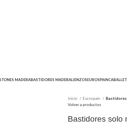
Envío
GRATUITO
a partir de 300€
ISTONES MADERA
BASTIDORES MADERA
LIENZOS
EUROSPAIN
CABALLET
Inicio
Eurospain
Bastidores
Volver a productos
Bastidores solo