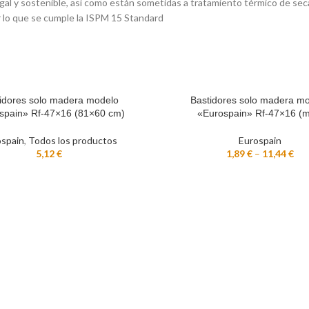
gal y sostenible, así como están sometidas a tratamiento térmico de se
r lo que se cumple la ISPM 15 Standard
idores solo madera modelo
Bastidores solo madera m
L CARRITO
SELECCIONAR OPCIONES
spain» Rf-47×16 (81×60 cm)
«Eurospain» Rf-47×16 (
ospain
,
Todos los productos
Eurospain
5,12
€
1,89
€
–
11,44
€