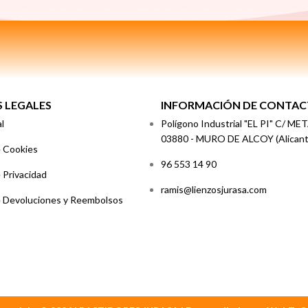
S LEGALES
INFORMACIÓN DE CONTA
l
Polígono Industrial "EL PI" C/ ME
03880 - MURO DE ALCOY (Alicant
e Cookies
96 553 14 90
e Privacidad
ramis@lienzosjurasa.com
de Devoluciones y Reembolsos