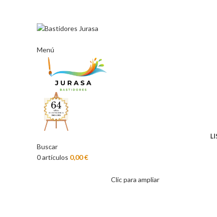
ENVÍOS GRATIS A PARTIR DE 300€ (PENÍNSULA)
Menú
L
Buscar
0
artículos
0,00
€
Clic para ampliar