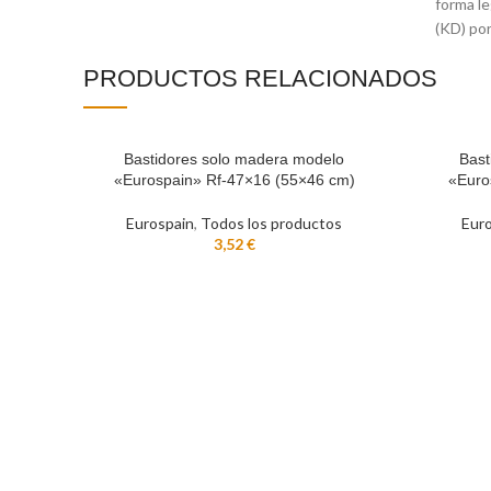
forma le
(KD) po
PRODUCTOS RELACIONADOS
Bastidores solo madera modelo
Bast
AÑADIR AL CARRITO
AÑADIR A
«Eurospain» Rf-47×16 (55×46 cm)
«Euro
Eurospain
,
Todos los productos
Eur
3,52
€