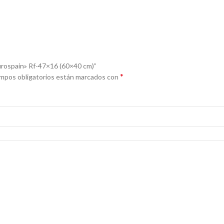
Eurospain» Rf-47×16 (60×40 cm)”
*
mpos obligatorios están marcados con