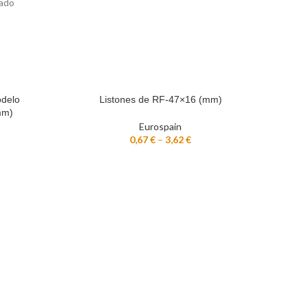
cado
odelo
Listones de RF-47×16 (mm)
SELECCIONAR OPCIONES
mm)
Eurospain
0,67
€
–
3,62
€
B
AÑADI
«E