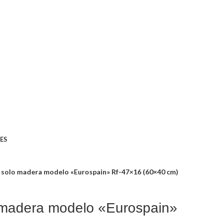
ES
 solo madera modelo «Eurospain» Rf-47×16 (60×40 cm)
 madera modelo «Eurospain»