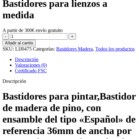
Bastidores para lienzos a
medida
A partir de 300€ envío gratuito
Bastidores
solo
Añadir al carrito
madera
SKU:
LIJ0475
Categorías:
Bastidores Madera
,
Todos los productos
Rf-
36x36
Descripción
(46x27
Valoraciones (0)
cm)
Certificado FSC
cantidad
Descripción
Bastidores para pintar,Bastidor
de madera
de pino, con
ensamble del tipo «Español» de
referencia 36mm de ancha por