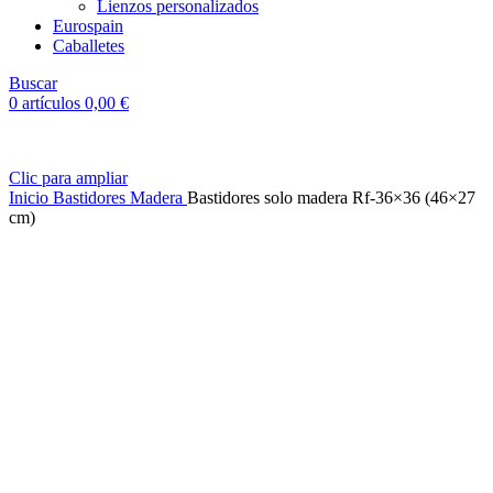
Lienzos personalizados
Eurospain
Caballetes
Buscar
0
artículos
0,00
€
Clic para ampliar
Inicio
Bastidores Madera
Bastidores solo madera Rf-36×36 (46×27
cm)