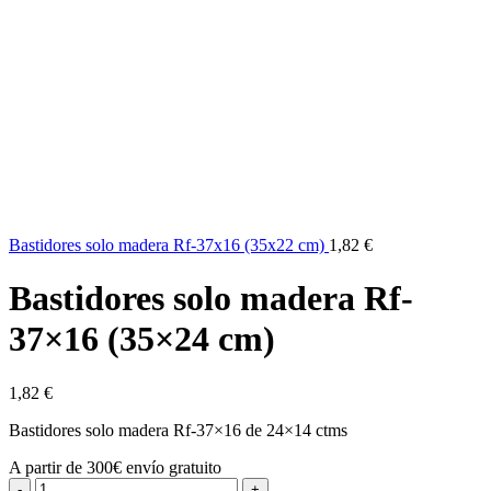
Bastidores solo madera Rf-37x16 (35x22 cm)
1,82
€
Bastidores solo madera Rf-
37×16 (35×24 cm)
1,82
€
Bastidores solo madera Rf-37×16 de 24×14 ctms
A partir de 300€ envío gratuito
Bastidores