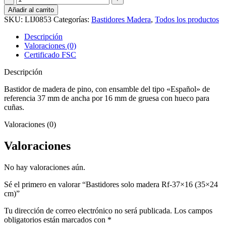
solo
Añadir al carrito
madera
SKU:
LIJ0853
Categorías:
Bastidores Madera
,
Todos los productos
Rf-
37x16
Descripción
(35x24
Valoraciones (0)
cm)
Certificado FSC
cantidad
Descripción
Bastidor de madera de pino, con ensamble del tipo «Español» de
referencia 37 mm de ancha por 16 mm de gruesa con hueco para
cuñas.
Valoraciones (0)
Valoraciones
No hay valoraciones aún.
Sé el primero en valorar “Bastidores solo madera Rf-37×16 (35×24
cm)”
Tu dirección de correo electrónico no será publicada.
Los campos
obligatorios están marcados con
*