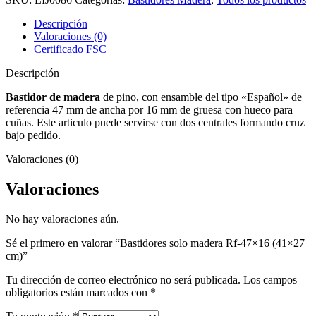
Rf-
47x16
Descripción
(41x27
Valoraciones (0)
cm)
Certificado FSC
cantidad
Descripción
Bastidor de madera
de pino, con ensamble del tipo «Español» de
referencia 47 mm de ancha por 16 mm de gruesa con hueco para
cuñas. Este articulo puede servirse con dos centrales formando cruz
bajo pedido.
Valoraciones (0)
Valoraciones
No hay valoraciones aún.
Sé el primero en valorar “Bastidores solo madera Rf-47×16 (41×27
cm)”
Tu dirección de correo electrónico no será publicada.
Los campos
obligatorios están marcados con
*