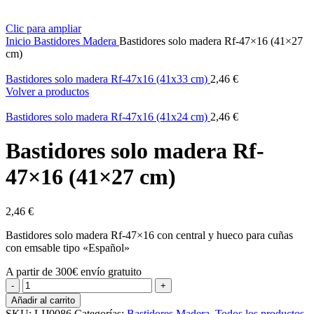
Clic para ampliar
Inicio
Bastidores Madera
Bastidores solo madera Rf-47×16 (41×27
cm)
Bastidores solo madera Rf-47x16 (41x33 cm)
2,46
€
Volver a productos
Bastidores solo madera Rf-47x16 (41x24 cm)
2,46
€
Bastidores solo madera Rf-
47×16 (41×27 cm)
2,46
€
Bastidores solo madera Rf-47×16 con central y hueco para cuñas
con emsable tipo «Español»
A partir de 300€ envío gratuito
Bastidores
solo
Añadir al carrito
madera
SKU:
LIJ0086
Categorías:
Bastidores Madera
,
Todos los productos