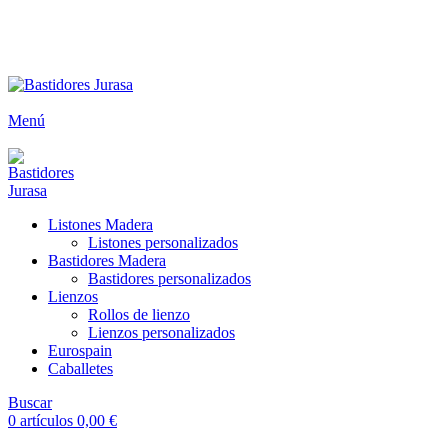
ENVÍOS GRATIS A PARTIR DE 300€ (PENÍNSULA)
Envío
GRATUITO
a partir de 300€
Menú
Listones Madera
Listones personalizados
Bastidores Madera
Bastidores personalizados
Lienzos
Rollos de lienzo
Lienzos personalizados
Eurospain
Caballetes
Buscar
0
artículos
0,00
€