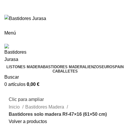
ENVÍOS GRATIS A PARTIR DE 300€ (PENÍNSULA)
Envío
GRATUITO
a partir de 300€
Menú
LISTONES MADERA
BASTIDORES MADERA
LIENZOS
EUROSPAIN
CABALLETES
Buscar
0
artículos
0,00
€
Clic para ampliar
Inicio
Bastidores Madera
Bastidores solo madera Rf-47×16 (61×50 cm)
Volver a productos