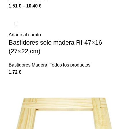
1,51
€
–
10,40
€
Añadir al carrito
Bastidores solo madera Rf-47×16
(27×22 cm)
Bastidores Madera
,
Todos los productos
1,72
€