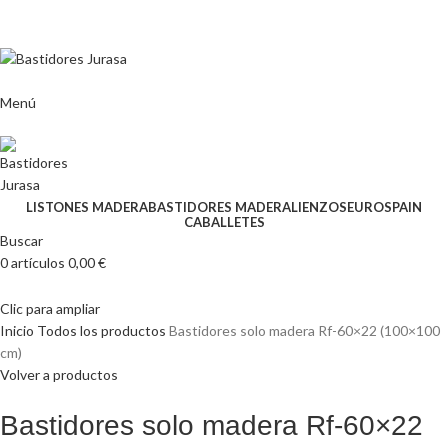
ENVÍOS GRATIS A PARTIR DE 300€ (PENÍNSULA)
Envío
GRATUITO
a partir de 300€
Menú
LISTONES MADERA
BASTIDORES MADERA
LIENZOS
EUROSPAIN
CABALLETES
Buscar
0
artículos
0,00
€
Clic para ampliar
Inicio
Todos los productos
Bastidores solo madera Rf-60×22 (100×100
cm)
Volver a productos
Bastidores solo madera Rf-60×22