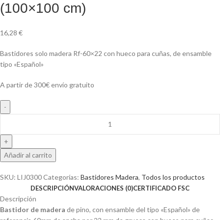
(100×100 cm)
16,28
€
Bastidores solo madera Rf-60×22 con hueco para cuñas, de ensamble
tipo «Español»
A partir de 300€ envío gratuito
Bastidores
solo
madera
Rf-
Añadir al carrito
60x22
(100x100
SKU:
LIJ0300
Categorías:
Bastidores Madera
,
Todos los productos
cm)
DESCRIPCIÓN
VALORACIONES (0)
CERTIFICADO FSC
cantidad
Descripción
Bastidor de madera
de pino, con ensamble del tipo «Español» de