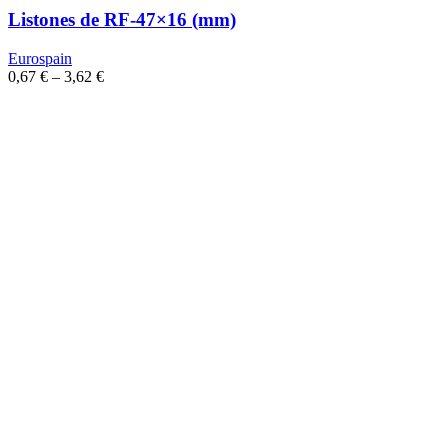
Listones de RF-47×16 (mm)
Eurospain
0,67
€
–
3,62
€