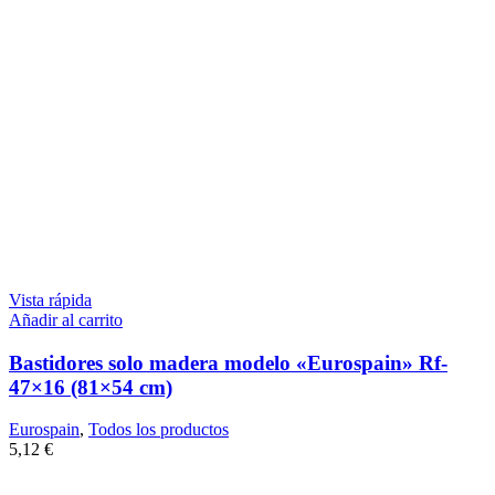
Vista rápida
Añadir al carrito
Bastidores solo madera modelo «Eurospain» Rf-
47×16 (81×54 cm)
Eurospain
,
Todos los productos
5,12
€