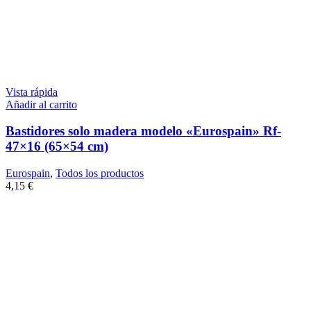
Vista rápida
Añadir al carrito
Bastidores solo madera modelo «Eurospain» Rf-
47×16 (65×54 cm)
Eurospain
,
Todos los productos
4,15
€