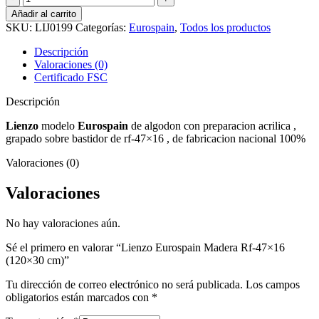
Eurospain
Añadir al carrito
Madera
SKU:
LIJ0199
Categorías:
Eurospain
,
Todos los productos
Rf-
47x16
Descripción
(120x30
Valoraciones (0)
cm)
Certificado FSC
cantidad
Descripción
Lienzo
modelo
Eurospain
de algodon con preparacion acrilica ,
grapado sobre bastidor de rf-47×16 , de fabricacion nacional 100%
Valoraciones (0)
Valoraciones
No hay valoraciones aún.
Sé el primero en valorar “Lienzo Eurospain Madera Rf-47×16
(120×30 cm)”
Tu dirección de correo electrónico no será publicada.
Los campos
obligatorios están marcados con
*