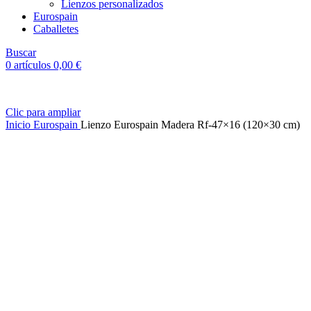
Lienzos personalizados
Eurospain
Caballetes
Buscar
0
artículos
0,00
€
Clic para ampliar
Inicio
Eurospain
Lienzo Eurospain Madera Rf-47×16 (120×30 cm)