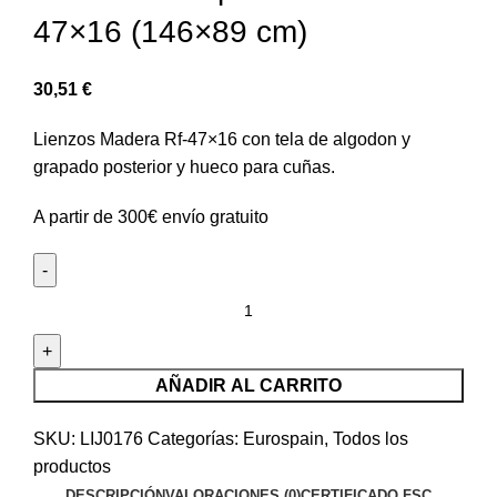
47×16 (146×89 cm)
30,51
€
Lienzos Madera Rf-47×16 con tela de algodon y
grapado posterior y hueco para cuñas.
A partir de 300€ envío gratuito
AÑADIR AL CARRITO
SKU:
LIJ0176
Categorías:
Eurospain
,
Todos los
productos
DESCRIPCIÓN
VALORACIONES (0)
CERTIFICADO FSC