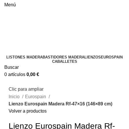
Menú
LISTONES MADERA
BASTIDORES MADERA
LIENZOS
EUROSPAIN
CABALLETES
Buscar
0
artículos
0,00
€
Clic para ampliar
Inicio
Eurospain
Lienzo Eurospain Madera Rf-47×16 (146×89 cm)
Volver a productos
Lienzo Eurospain Madera Rf-