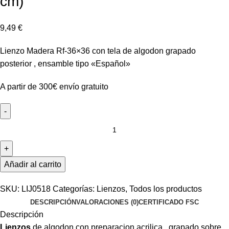
cm)
9,49
€
Lienzo Madera Rf-36×36 con tela de algodon grapado
posterior , ensamble tipo «Español»
A partir de 300€ envío gratuito
Lienzo
Madera
Rf-
36x36
Añadir al carrito
(35x24
cm)
SKU:
LIJ0518
Categorías:
Lienzos
,
Todos los productos
cantidad
DESCRIPCIÓN
VALORACIONES (0)
CERTIFICADO FSC
Descripción
Lienzos
de algodon con preparacion acrilica , grapado sobre