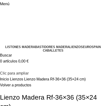
Menú
LISTONES MADERA
BASTIDORES MADERA
LIENZOS
EUROSPAIN
CABALLETES
Buscar
0
artículos
0,00
€
Clic para ampliar
Inicio
Lienzos
Lienzo Madera Rf-36×36 (35×24 cm)
Volver a productos
Lienzo Madera Rf-36×36 (35×24