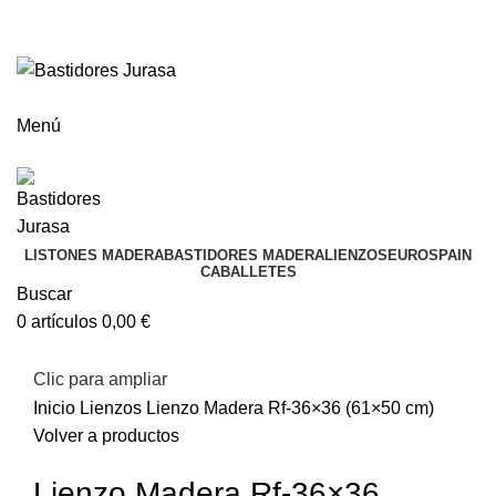
ENVÍOS GRATIS A PARTIR DE 300€ (PENÍNSULA)
Envío
GRATUITO
a partir de 300€
Menú
LISTONES MADERA
BASTIDORES MADERA
LIENZOS
EUROSPAIN
CABALLETES
Buscar
0
artículos
0,00
€
Clic para ampliar
Inicio
Lienzos
Lienzo Madera Rf-36×36 (61×50 cm)
Volver a productos
Lienzo Madera Rf-36×36