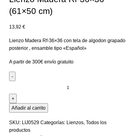
(61×50 cm)
13,92
€
Lienzo Madera Rf-36×36 con tela de algodon grapado
posterior , ensamble tipo «Español»
A partir de 300€ envío gratuito
Lienzo
Madera
Rf-
36x36
Añadir al carrito
(61x50
cm)
SKU:
LIJ0529
Categorías:
Lienzos
,
Todos los
cantidad
productos