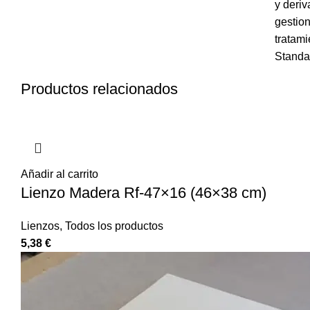
y deri
gestion
tratam
Standa
Productos relacionados
Añadir al carrito
Lienzo Madera Rf-47×16 (46×38 cm)
Lienzos
,
Todos los productos
5,38
€