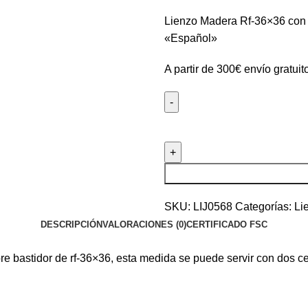
Lienzo Madera Rf-36×36 con t
«Español»
A partir de 300€ envío gratuit
SKU:
LIJ0568
Categorías:
Li
DESCRIPCIÓN
VALORACIONES (0)
CERTIFICADO FSC
re bastidor de rf-36×36, esta medida se puede servir con dos ce