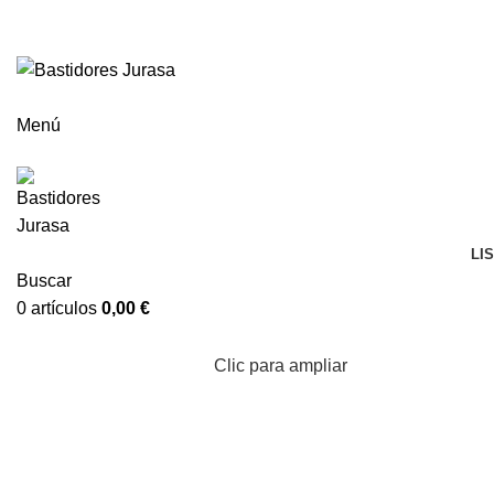
ENVÍOS GRATIS A PARTIR DE 300€ (PENÍNSULA)
Menú
LI
Buscar
0
artículos
0,00
€
Clic para ampliar