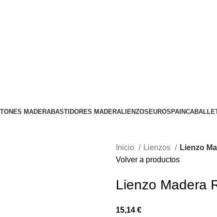
Envío
GRATUITO
a partir de 300€
STONES MADERA
BASTIDORES MADERA
LIENZOS
EUROSPAIN
CABALLE
Inicio
Lienzos
Lienzo Ma
Volver a productos
Lienzo Madera 
15,14
€