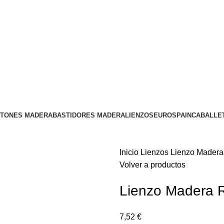
Envío
GRATUITO
a partir de 300€
STONES MADERA
BASTIDORES MADERA
LIENZOS
EUROSPAIN
CABALLE
Inicio
Lienzos
Lienzo Madera
Volver a productos
Lienzo Madera 
7,52
€