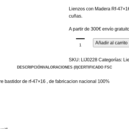
Lienzos con Madera Rf-47×16 
cuñas.
A partir de 300€ envío gratuit
Añadir al carrito
SKU:
LIJ0228
Categorías:
Li
DESCRIPCIÓN
VALORACIONES (0)
CERTIFICADO FSC
re bastidor de rf-47×16 , de fabricacion nacional 100%