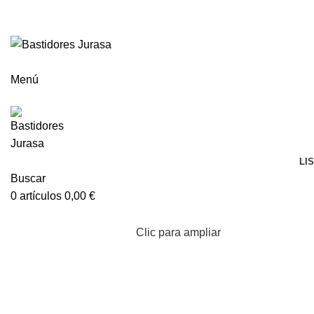
ENVÍOS GRATIS A PARTIR DE 300€ (PENÍNSULA)
Menú
LI
Buscar
0
artículos
0,00
€
Clic para ampliar