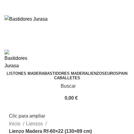
ENVÍOS GRATIS A PARTIR DE 300€ (PENÍNSULA)
Envío
GRATUITO
a partir de 300€
LISTONES MADERA
BASTIDORES MADERA
LIENZOS
EUROSPAIN
CABALLETES
Buscar
0,00
€
0
artículos
Clic para ampliar
Inicio
Lienzos
Lienzo Madera Rf-60×22 (130×89 cm)