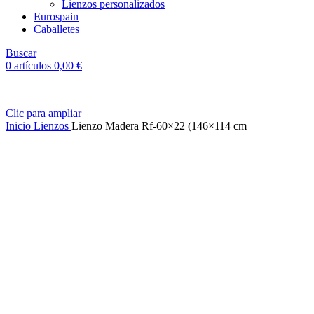
Lienzos personalizados
Eurospain
Caballetes
Buscar
0
artículos
0,00
€
Clic para ampliar
Inicio
Lienzos
Lienzo Madera Rf-60×22 (146×114 cm