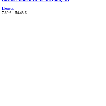
Lienzos
7,69
€
–
54,48
€