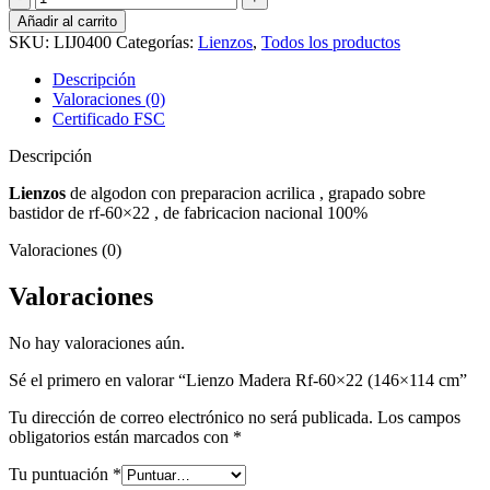
Madera
Añadir al carrito
Rf-
SKU:
LIJ0400
Categorías:
Lienzos
,
Todos los productos
60x22
(146x114
Descripción
cm
Valoraciones (0)
cantidad
Certificado FSC
Descripción
Lienzos
de algodon con preparacion acrilica , grapado sobre
bastidor de rf-60×22 , de fabricacion nacional 100%
Valoraciones (0)
Valoraciones
No hay valoraciones aún.
Sé el primero en valorar “Lienzo Madera Rf-60×22 (146×114 cm”
Tu dirección de correo electrónico no será publicada.
Los campos
obligatorios están marcados con
*
Tu puntuación
*