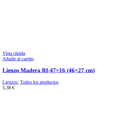
Vista rápida
Añadir al carrito
Lienzo Madera Rf-47×16 (46×27 cm)
Lienzos
,
Todos los productos
5,38
€