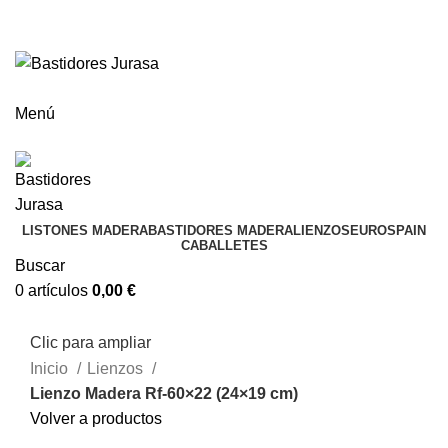
ENVÍOS GRATIS A PARTIR DE 300€ (PENÍNSULA)
Envío
GRATUITO
a partir de 300€
Menú
LISTONES MADERA
BASTIDORES MADERA
LIENZOS
EUROSPAIN
CABALLETES
Buscar
0
artículos
0,00
€
Clic para ampliar
Inicio
Lienzos
Lienzo Madera Rf-60×22 (24×19 cm)
Volver a productos