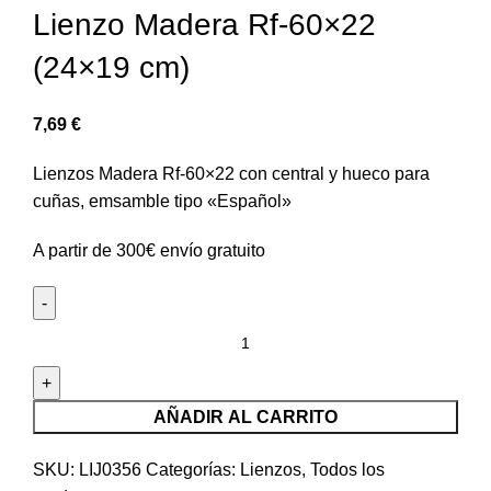
Lienzo Madera Rf-60×22
(24×19 cm)
7,69
€
Lienzos Madera Rf-60×22 con central y hueco para
cuñas, emsamble tipo «Español»
A partir de 300€ envío gratuito
AÑADIR AL CARRITO
SKU:
LIJ0356
Categorías:
Lienzos
,
Todos los