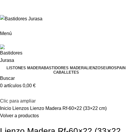
ENVÍOS GRATIS A PARTIR DE 300€ (PENÍNSULA)
Envío
GRATUITO
a partir de 300€
Menú
LISTONES MADERA
BASTIDORES MADERA
LIENZOS
EUROSPAIN
CABALLETES
Buscar
0
artículos
0,00
€
Clic para ampliar
Inicio
Lienzos
Lienzo Madera Rf-60×22 (33×22 cm)
Volver a productos
Lienzo Madera Rf-60×22 (33×22