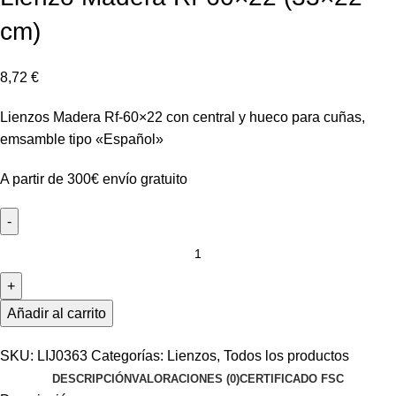
cm)
8,72
€
Lienzos Madera Rf-60×22 con central y hueco para cuñas,
emsamble tipo «Español»
A partir de 300€ envío gratuito
Lienzo
Madera
Rf-
60x22
Añadir al carrito
(33x22
cm)
SKU:
LIJ0363
Categorías:
Lienzos
,
Todos los productos
cantidad
DESCRIPCIÓN
VALORACIONES (0)
CERTIFICADO FSC