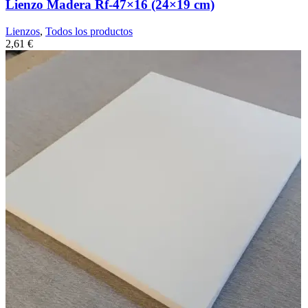
Lienzo Madera Rf-47×16 (24×19 cm)
Lienzos
,
Todos los productos
2,61
€