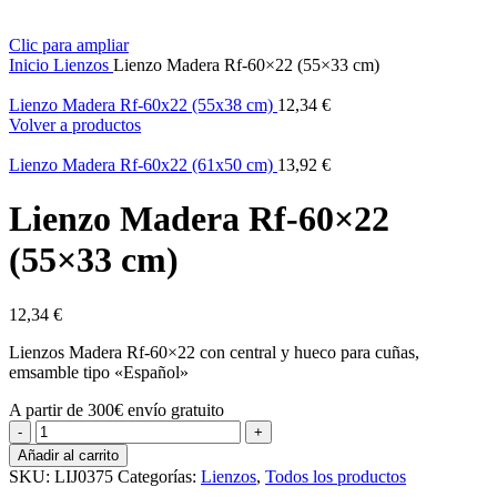
Clic para ampliar
Inicio
Lienzos
Lienzo Madera Rf-60×22 (55×33 cm)
Lienzo Madera Rf-60x22 (55x38 cm)
12,34
€
Volver a productos
Lienzo Madera Rf-60x22 (61x50 cm)
13,92
€
Lienzo Madera Rf-60×22
(55×33 cm)
12,34
€
Lienzos Madera Rf-60×22 con central y hueco para cuñas,
emsamble tipo «Español»
A partir de 300€ envío gratuito
Lienzo
Madera
Añadir al carrito
Rf-
SKU:
LIJ0375
Categorías:
Lienzos
,
Todos los productos
60x22