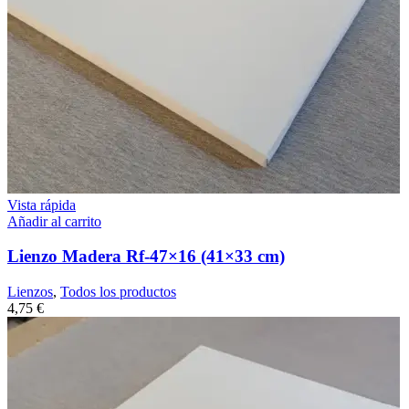
Vista rápida
Añadir al carrito
Lienzo Madera Rf-47×16 (41×33 cm)
Lienzos
,
Todos los productos
4,75
€