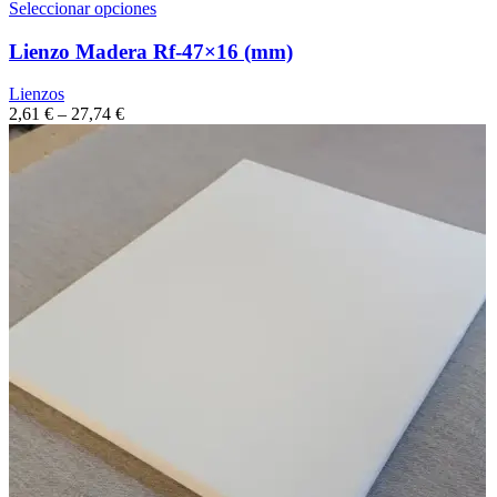
Seleccionar opciones
Lienzo Madera Rf-47×16 (mm)
Lienzos
2,61
€
–
27,74
€