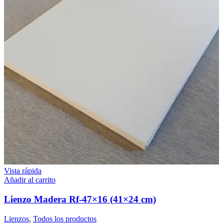
Vista rápida
Añadir al carrito
Lienzo Madera Rf-47×16 (41×24 cm)
Lienzos
,
Todos los productos