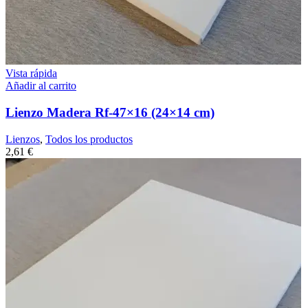
Vista rápida
Añadir al carrito
Lienzo Madera Rf-47×16 (24×14 cm)
Lienzos
,
Todos los productos
2,61
€