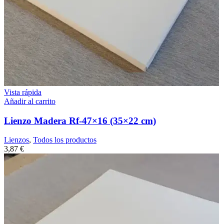
Vista rápida
Añadir al carrito
Lienzo Madera Rf-47×16 (35×22 cm)
Lienzos
,
Todos los productos
3,87
€