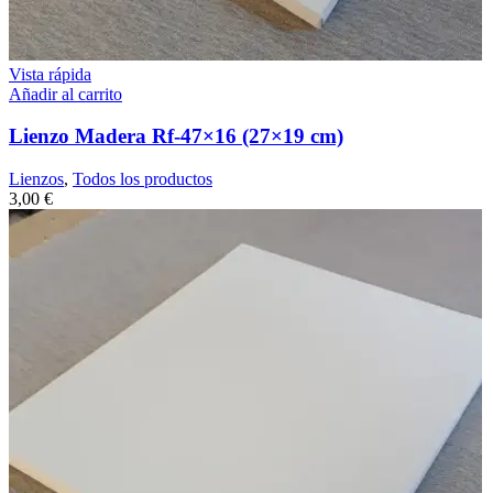
Vista rápida
Añadir al carrito
Lienzo Madera Rf-47×16 (27×19 cm)
Lienzos
,
Todos los productos
3,00
€