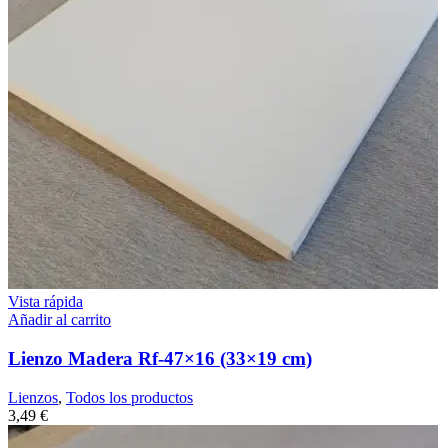
Vista rápida
Añadir al carrito
Lienzo Madera Rf-47×16 (33×19 cm)
Lienzos
,
Todos los productos
3,49
€