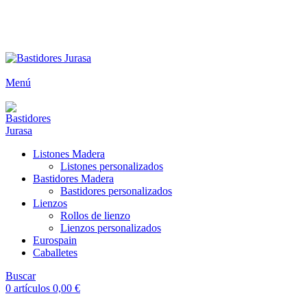
ENVÍOS GRATIS A PARTIR DE 300€ (PENÍNSULA)
Envío
GRATUITO
a partir de 300€
Menú
Listones Madera
Listones personalizados
Bastidores Madera
Bastidores personalizados
Lienzos
Rollos de lienzo
Lienzos personalizados
Eurospain
Caballetes
Buscar
0
artículos
0,00
€