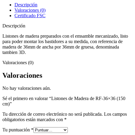
RF-
Descripción
36x36
Valoraciones (0)
(150
Certificado FSC
cm)
cantidad
Descripción
Listones de madera preparados con el emsamble mecanizado, listo
para poder montar los bastidores a su medida, con referencia de
madera de 36mm de ancha por 36mm de gruesa, denominada
tambien 3D.
Valoraciones (0)
Valoraciones
No hay valoraciones aún.
Sé el primero en valorar “Listones de Madera de RF-36×36 (150
cm)”
Tu dirección de correo electrónico no será publicada.
Los campos
obligatorios están marcados con
*
Tu puntuación
*