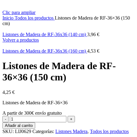
Clic para ampliar
Inicio
Todos los productos
Listones de Madera de RF-36×36 (150
cm)
Listones de Madera de RF-36x36 (140 cm)
3,96
€
Volver a productos
Listones de Madera de RF-36x36 (160 cm)
4,53
€
Listones de Madera de RF-
36×36 (150 cm)
4,25
€
Listones de Madera de RF-36×36
A partir de 300€ envío gratuito
Listones
de
Añadir al carrito
Madera
SKU:
LIJ0629
Categorías:
Listones Madera
,
Todos los productos
de