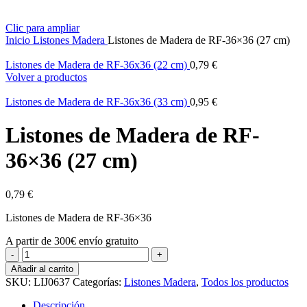
Clic para ampliar
Inicio
Listones Madera
Listones de Madera de RF-36×36 (27 cm)
Listones de Madera de RF-36x36 (22 cm)
0,79
€
Volver a productos
Listones de Madera de RF-36x36 (33 cm)
0,95
€
Listones de Madera de RF-
36×36 (27 cm)
0,79
€
Listones de Madera de RF-36×36
A partir de 300€ envío gratuito
Listones
de
Añadir al carrito
Madera
SKU:
LIJ0637
Categorías:
Listones Madera
,
Todos los productos
de
RF-
Descripción