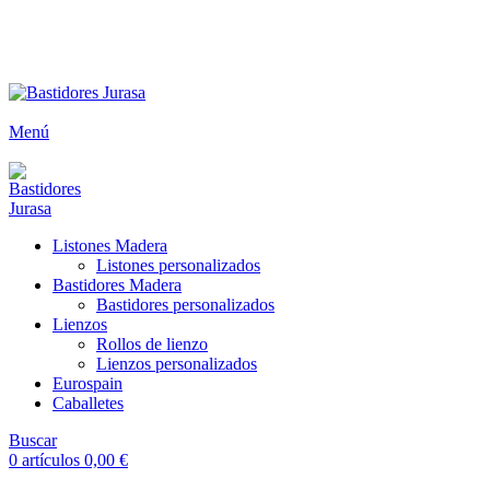
ENVÍOS GRATIS A PARTIR DE 300€ (PENÍNSULA)
-21%
Envío
GRATUITO
a partir de 300€
Menú
Listones Madera
Listones personalizados
Bastidores Madera
Bastidores personalizados
Lienzos
Rollos de lienzo
Lienzos personalizados
Eurospain
Caballetes
Buscar
0
artículos
0,00
€