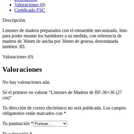
36x36
Valoraciones (0)
(27
Certificado FSC
cm)
cantidad
Descripción
Listones de madera preparados con el emsamble mecanizado, listo
para poder montar los bastidores a su medida, con referencia de
madera de 36mm de ancha por 36mm de gruesa, denominada
tambien 3D.
Valoraciones (0)
Valoraciones
No hay valoraciones aún.
Sé el primero en valorar “Listones de Madera de RF-36×36 (27
cm)”
Tu dirección de correo electrónico no será publicada.
Los campos
obligatorios están marcados con
*
Tu puntuación
*
Tu valoración
*