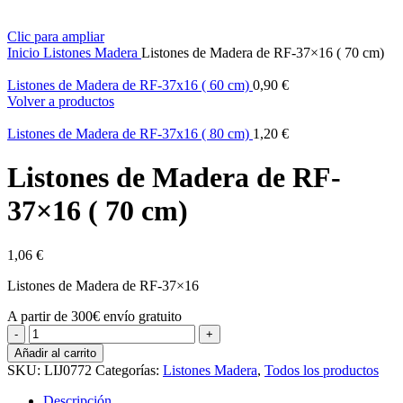
Clic para ampliar
Inicio
Listones Madera
Listones de Madera de RF-37×16 ( 70 cm)
Listones de Madera de RF-37x16 ( 60 cm)
0,90
€
Volver a productos
Listones de Madera de RF-37x16 ( 80 cm)
1,20
€
Listones de Madera de RF-
37×16 ( 70 cm)
1,06
€
Listones de Madera de RF-37×16
A partir de 300€ envío gratuito
Listones
de
Añadir al carrito
Madera
SKU:
LIJ0772
Categorías:
Listones Madera
,
Todos los productos
de
RF-
Descripción