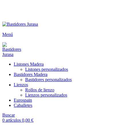
ENVÍOS GRATIS A PARTIR DE 300€ (PENÍNSULA)
Envío
GRATUITO
a partir de 300€
Menú
Listones Madera
Listones personalizados
Bastidores Madera
Bastidores personalizados
Lienzos
Rollos de lienzo
Lienzos personalizados
Eurospain
Caballetes
Buscar
0
artículos
0,00
€