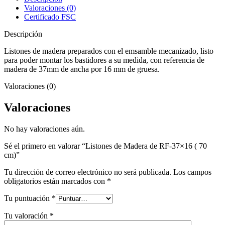
37x16
Valoraciones (0)
(
Certificado FSC
70
cm)
Descripción
cantidad
Listones de madera preparados con el emsamble mecanizado, listo
para poder montar los bastidores a su medida, con referencia de
madera de 37mm de ancha por 16 mm de gruesa.
Valoraciones (0)
Valoraciones
No hay valoraciones aún.
Sé el primero en valorar “Listones de Madera de RF-37×16 ( 70
cm)”
Tu dirección de correo electrónico no será publicada.
Los campos
obligatorios están marcados con
*
Tu puntuación
*
Tu valoración
*