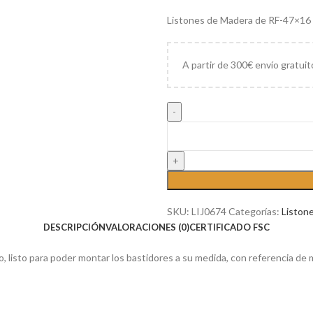
Listones de Madera de RF-47×16
A partir de 300€ envío gratuit
SKU:
LIJ0674
Categorías:
Liston
DESCRIPCIÓN
VALORACIONES (0)
CERTIFICADO FSC
 listo para poder montar los bastidores a su medida, con referencia d