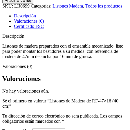
Añadir al carrito
Madera
SKU:
LIJ0699
Categorías:
Listones Madera
,
Todos los productos
de
RF-
Descripción
47x16
Valoraciones (0)
(40
Certificado FSC
cm)
cantidad
Descripción
Listones de madera preparados con el emsamble mecanizado, listo
para poder montar los bastidores a su medida, con referencia de
madera de 47mm de ancha por 16 mm de gruesa.
Valoraciones (0)
Valoraciones
No hay valoraciones aún.
Sé el primero en valorar “Listones de Madera de RF-47×16 (40
cm)”
Tu dirección de correo electrónico no será publicada.
Los campos
obligatorios están marcados con
*