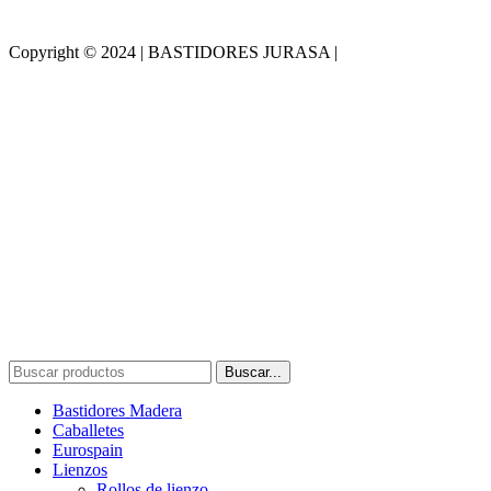
Copyright © 2024 | BASTIDORES JURASA |
Desarrollado por
WebToSell
Buscar...
Bastidores Madera
Caballetes
Eurospain
Lienzos
Rollos de lienzo