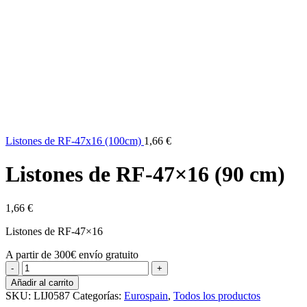
Listones de RF-47x16 (100cm)
1,66
€
Listones de RF-47×16 (90 cm)
1,66
€
Listones de RF-47×16
A partir de 300€ envío gratuito
Listones
de
Añadir al carrito
RF-
SKU:
LIJ0587
Categorías:
Eurospain
,
Todos los productos
47x16