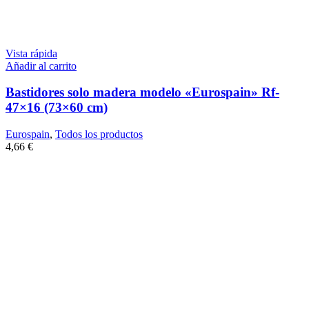
Vista rápida
Añadir al carrito
Bastidores solo madera modelo «Eurospain» Rf-
47×16 (73×60 cm)
Eurospain
,
Todos los productos
4,66
€