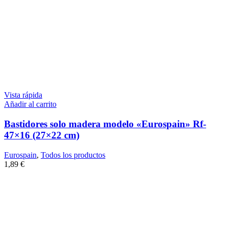
Vista rápida
Añadir al carrito
Bastidores solo madera modelo «Eurospain» Rf-
47×16 (27×22 cm)
Eurospain
,
Todos los productos
1,89
€