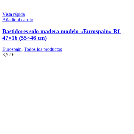
Vista rápida
Añadir al carrito
Bastidores solo madera modelo «Eurospain» Rf-
47×16 (55×46 cm)
Eurospain
,
Todos los productos
3,52
€