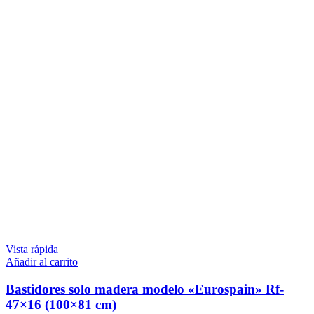
Vista rápida
Añadir al carrito
Bastidores solo madera modelo «Eurospain» Rf-
47×16 (100×81 cm)