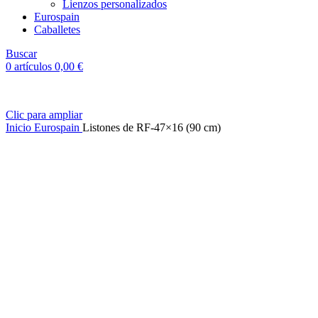
Lienzos personalizados
Eurospain
Caballetes
Buscar
0
artículos
0,00
€
Clic para ampliar
Inicio
Eurospain
Listones de RF-47×16 (90 cm)