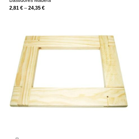
Bastidores Madera
2,81
€
–
24,35
€