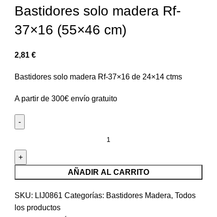
Bastidores solo madera Rf-
37×16 (55×46 cm)
2,81
€
Bastidores solo madera Rf-37×16 de 24×14 ctms
A partir de 300€ envío gratuito
AÑADIR AL CARRITO
SKU:
LIJ0861
Categorías:
Bastidores Madera
,
Todos
los productos