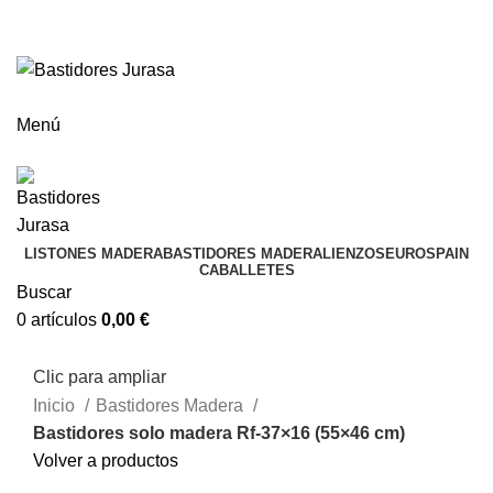
ENVÍOS GRATIS A PARTIR DE 300€ (PENÍNSULA)
Envío
GRATUITO
a partir de 300€
Menú
LISTONES MADERA
BASTIDORES MADERA
LIENZOS
EUROSPAIN
CABALLETES
Buscar
0
artículos
0,00
€
Clic para ampliar
Inicio
Bastidores Madera
Bastidores solo madera Rf-37×16 (55×46 cm)
Volver a productos