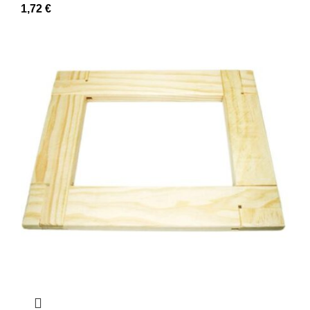
1,72
€