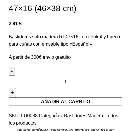
47×16 (46×38 cm)
2,81
€
Bastidores solo madera Rf-47×16 con central y hueco
para cuñas con emsable tipo «Español»
A partir de 300€ envío gratuito
AÑADIR AL CARRITO
SKU:
LIJ0088
Categorías:
Bastidores Madera
,
Todos
los productos
DESCRIPCIÓN
VALORACIONES (0)
CERTIFICADO FSC