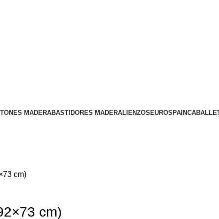
Envío
GRATUITO
a partir de 300€
STONES MADERA
BASTIDORES MADERA
LIENZOS
EUROSPAIN
CABALLE
2×73 cm)
(92×73 cm)