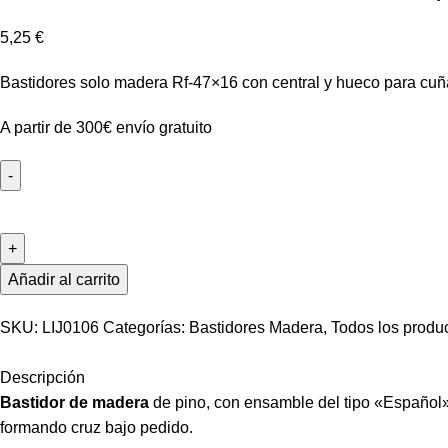
5,25
€
Bastidores solo madera Rf-47×16 con central y hueco para cu
A partir de 300€ envío gratuito
Bastidores
solo
madera
Rf-
Añadir al carrito
47x16
(92x73
SKU:
LIJ0106
Categorías:
Bastidores Madera
,
Todos los produ
cm)
cantidad
Descripción
Bastidor de madera
de pino, con ensamble del tipo «Español»
formando cruz bajo pedido.