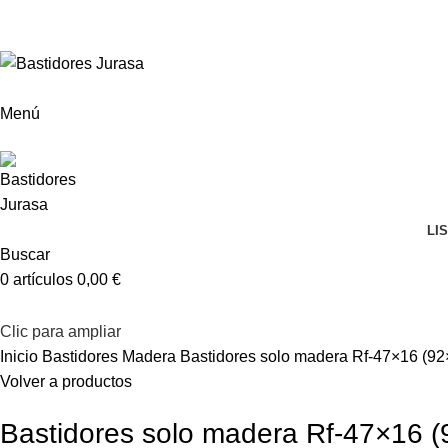
ENVÍOS GRATIS A PARTIR DE 300€ (PENÍNSULA)
Menú
LI
Buscar
0
artículos
0,00
€
Clic para ampliar
Inicio
Bastidores Madera
Bastidores solo madera Rf-47×16 (9
Volver a productos
Bastidores solo madera Rf-47×16 