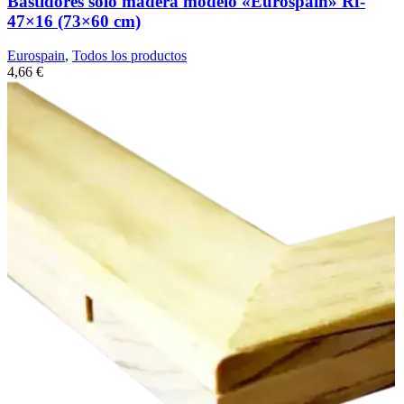
Bastidores solo madera modelo «Eurospain» Rf-
47×16 (73×60 cm)
Eurospain
,
Todos los productos
4,66
€