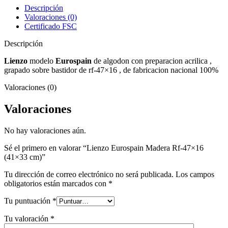
47x16
Descripción
(41x33
Valoraciones (0)
cm)
Certificado FSC
cantidad
Descripción
Lienzo
modelo
Eurospain
de algodon con preparacion acrilica ,
grapado sobre bastidor de rf-47×16 , de fabricacion nacional 100%
Valoraciones (0)
Valoraciones
No hay valoraciones aún.
Sé el primero en valorar “Lienzo Eurospain Madera Rf-47×16
(41×33 cm)”
Tu dirección de correo electrónico no será publicada.
Los campos
obligatorios están marcados con
*
Tu puntuación
*
Tu valoración
*