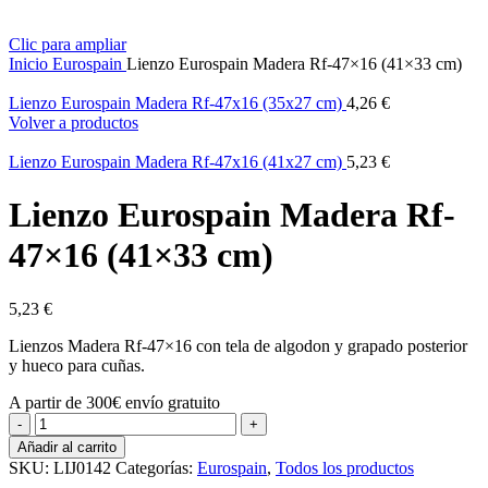
Clic para ampliar
Inicio
Eurospain
Lienzo Eurospain Madera Rf-47×16 (41×33 cm)
Lienzo Eurospain Madera Rf-47x16 (35x27 cm)
4,26
€
Volver a productos
Lienzo Eurospain Madera Rf-47x16 (41x27 cm)
5,23
€
Lienzo Eurospain Madera Rf-
47×16 (41×33 cm)
5,23
€
Lienzos Madera Rf-47×16 con tela de algodon y grapado posterior
y hueco para cuñas.
A partir de 300€ envío gratuito
Lienzo
Eurospain
Añadir al carrito
Madera
SKU:
LIJ0142
Categorías:
Eurospain
,
Todos los productos
Rf-