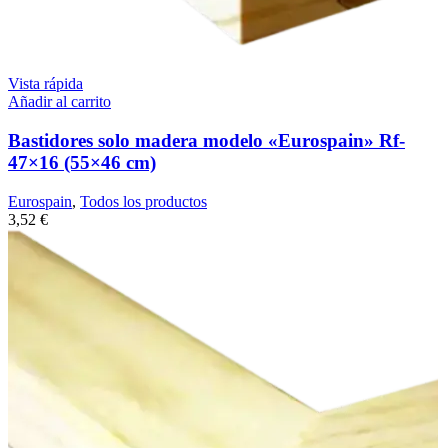
Vista rápida
Añadir al carrito
Bastidores solo madera modelo «Eurospain» Rf-
47×16 (55×46 cm)
Eurospain
,
Todos los productos
3,52
€