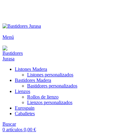
ENVÍOS GRATIS A PARTIR DE 300€ (PENÍNSULA)
Envío
GRATUITO
a partir de 300€
Menú
Listones Madera
Listones personalizados
Bastidores Madera
Bastidores personalizados
Lienzos
Rollos de lienzo
Lienzos personalizados
Eurospain
Caballetes
Buscar
0
artículos
0,00
€