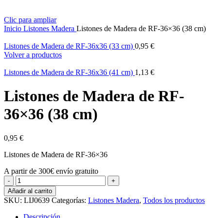
Clic para ampliar
Inicio
Listones Madera
Listones de Madera de RF-36×36 (38 cm)
Listones de Madera de RF-36x36 (33 cm)
0,95
€
Volver a productos
Listones de Madera de RF-36x36 (41 cm)
1,13
€
Listones de Madera de RF-
36×36 (38 cm)
0,95
€
Listones de Madera de RF-36×36
A partir de 300€ envío gratuito
Listones
de
Añadir al carrito
Madera
SKU:
LIJ0639
Categorías:
Listones Madera
,
Todos los productos
de
RF-
Descripción