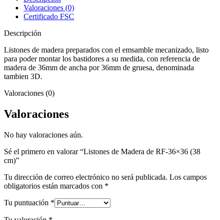
36x36
Valoraciones (0)
(38
Certificado FSC
cm)
cantidad
Descripción
Listones de madera preparados con el emsamble mecanizado, listo
para poder montar los bastidores a su medida, con referencia de
madera de 36mm de ancha por 36mm de gruesa, denominada
tambien 3D.
Valoraciones (0)
Valoraciones
No hay valoraciones aún.
Sé el primero en valorar “Listones de Madera de RF-36×36 (38
cm)”
Tu dirección de correo electrónico no será publicada.
Los campos
obligatorios están marcados con
*
Tu puntuación
*
Tu valoración
*