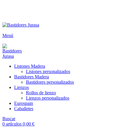
ENVÍOS GRATIS A PARTIR DE 300€ (PENÍNSULA)
Envío
GRATUITO
a partir de 300€
Menú
Listones Madera
Listones personalizados
Bastidores Madera
Bastidores personalizados
Lienzos
Rollos de lienzo
Lienzos personalizados
Eurospain
Caballetes
Buscar
0
artículos
0,00
€