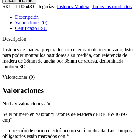
Añadir al carrito
Madera
SKU:
LIJ0648
Categorías:
Listones Madera
,
Todos los productos
de
RF-
Descripción
36x36
Valoraciones (0)
(97
Certificado FSC
cm)
cantidad
Descripción
Listones de madera preparados con el emsamble mecanizado, listo
para poder montar los bastidores a su medida, con referencia de
madera de 36mm de ancha por 36mm de gruesa, denominada
tambien 3D.
Valoraciones (0)
Valoraciones
No hay valoraciones aún.
Sé el primero en valorar “Listones de Madera de RF-36×36 (97
cm)”
Tu dirección de correo electrónico no será publicada.
Los campos
obligatorios están marcados con
*