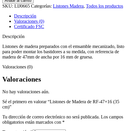
Añadir al carrito
Madera
SKU:
LIJ0665
Categorías:
Listones Madera
,
Todos los productos
de
RF-
Descripción
47x16
Valoraciones (0)
(35
Certificado FSC
cm)
cantidad
Descripción
Listones de madera preparados con el emsamble mecanizado, listo
para poder montar los bastidores a su medida, con referencia de
madera de 47mm de ancha por 16 mm de gruesa.
Valoraciones (0)
Valoraciones
No hay valoraciones aún.
Sé el primero en valorar “Listones de Madera de RF-47×16 (35
cm)”
Tu dirección de correo electrónico no será publicada.
Los campos
obligatorios están marcados con
*