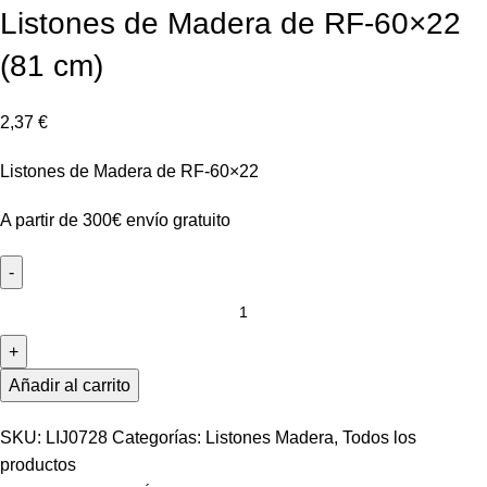
Listones de Madera de RF-60×22
(81 cm)
2,37
€
Listones de Madera de RF-60×22
A partir de 300€ envío gratuito
Listones
de
Madera
de
Añadir al carrito
RF-
60x22
SKU:
LIJ0728
Categorías:
Listones Madera
,
Todos los
(81
productos