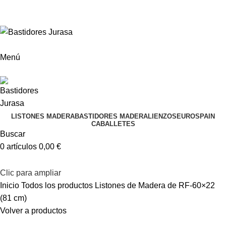
ENVÍOS GRATIS A PARTIR DE 300€ (PENÍNSULA)
Envío
GRATUITO
a partir de 300€
Menú
LISTONES MADERA
BASTIDORES MADERA
LIENZOS
EUROSPAIN
CABALLETES
Buscar
0
artículos
0,00
€
Clic para ampliar
Inicio
Todos los productos
Listones de Madera de RF-60×22
(81 cm)
Volver a productos