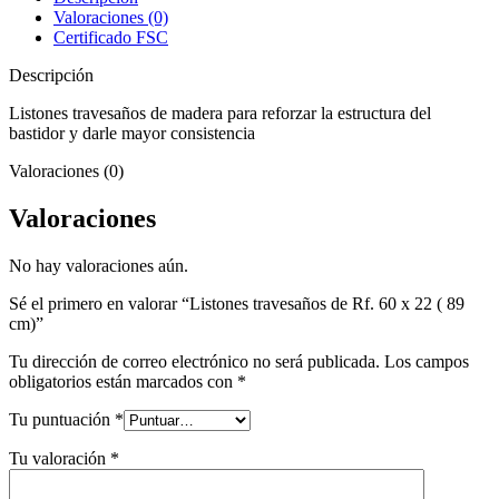
x
Valoraciones (0)
22
Certificado FSC
(
89
Descripción
cm)
cantidad
Listones travesaños de madera para reforzar la estructura del
bastidor y darle mayor consistencia
Valoraciones (0)
Valoraciones
No hay valoraciones aún.
Sé el primero en valorar “Listones travesaños de Rf. 60 x 22 ( 89
cm)”
Tu dirección de correo electrónico no será publicada.
Los campos
obligatorios están marcados con
*
Tu puntuación
*
Tu valoración
*