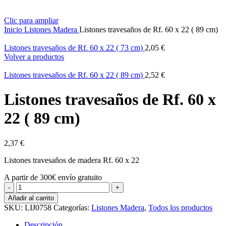
Clic para ampliar
Inicio
Listones Madera
Listones travesaños de Rf. 60 x 22 ( 89 cm)
Listones travesaños de Rf. 60 x 22 ( 73 cm)
2,05
€
Volver a productos
Listones travesaños de Rf. 60 x 22 ( 89 cm)
2,52
€
Listones travesaños de Rf. 60 x
22 ( 89 cm)
2,37
€
Listones travesaños de madera Rf. 60 x 22
A partir de 300€ envío gratuito
Listones
travesaños
Añadir al carrito
de
SKU:
LIJ0758
Categorías:
Listones Madera
,
Todos los productos
Rf.
60
Descripción