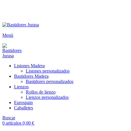
ENVÍOS GRATIS A PARTIR DE 300€ (PENÍNSULA)
Envío
GRATUITO
a partir de 300€
Menú
Listones Madera
Listones personalizados
Bastidores Madera
Bastidores personalizados
Lienzos
Rollos de lienzo
Lienzos personalizados
Eurospain
Caballetes
Buscar
0
artículos
0,00
€