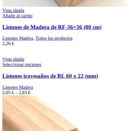
Vista rápida
Añadir al carrito
Listones de Madera de RF-36×36 (80 cm)
Listones Madera
,
Todos los productos
2,26
€
Vista rápida
Seleccionar opciones
Listones travesaños de Rf. 60 x 22 (mm)
Listones Madera
2,05
€
–
2,83
€