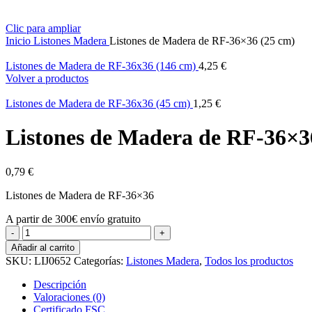
Clic para ampliar
Inicio
Listones Madera
Listones de Madera de RF-36×36 (25 cm)
Listones de Madera de RF-36x36 (146 cm)
4,25
€
Volver a productos
Listones de Madera de RF-36x36 (45 cm)
1,25
€
Listones de Madera de RF-36×3
0,79
€
Listones de Madera de RF-36×36
A partir de 300€ envío gratuito
Listones
de
Añadir al carrito
Madera
SKU:
LIJ0652
Categorías:
Listones Madera
,
Todos los productos
de
RF-
Descripción
36x36
Valoraciones (0)
(25
Certificado FSC