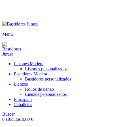
ENVÍOS GRATIS A PARTIR DE 300€ (PENÍNSULA)
Menú
Listones Madera
Listones personalizados
Bastidores Madera
Bastidores personalizados
Lienzos
Rollos de lienzo
Lienzos personalizados
Eurospain
Caballetes
Buscar
0
artículos
0,00
€